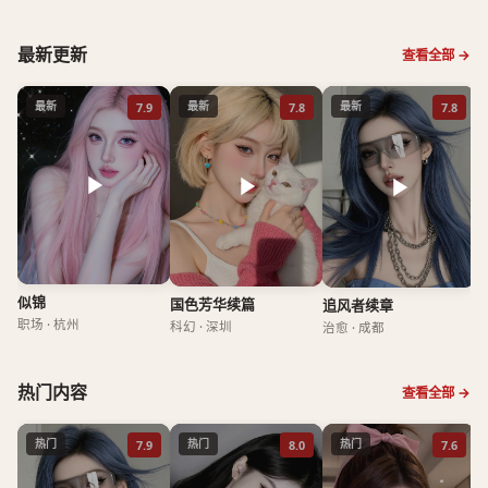
最新更新
查看全部 →
最新
最新
最新
7.9
7.8
7.8
犯
似锦
国色芳华续篇
追风者续章
职场
·
杭州
科幻
·
深圳
治愈
·
成都
热门内容
查看全部 →
热门
热门
热门
7.9
8.0
7.6
治